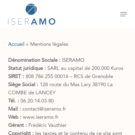
Skip
Menu
to
main
content
Accueil
»
Mentions légales
Dénomination Sociale :
ISERAMO
Statut juridique :
SARL au capital de 200.000 €uros
SIRET :
808 786 255 00014 – RCS de Grenoble
Siège Social :
128 route du Mas Lary 38190 La
COMBE de LANCEY
Tél. :
06.20.14.03.80
Mail :
contact@iseramo.fr
Web :
www.iseramo.fr
Gérant :
Frédéric Vauthier
Copyright :
les textes et le contenu de ce site sont